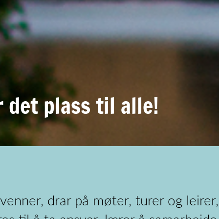
 det plass til alle!
enner, drar på møter, turer og leir
res til å ta ansvar, lærer å samarbeide 