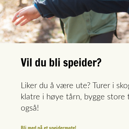
Vil du bli speider?
Liker du å være ute? Turer i sk
klatre i høye tårn, bygge store 
også!
Bli med på et speidermøte!