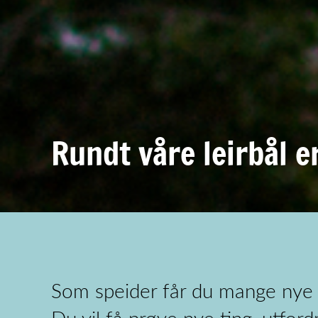
Rundt våre leirbål er
Som speider får du mange nye v
Du vil få prøve nye ting, utford