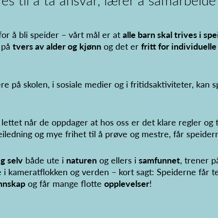
r å bli speider – vårt mål er at
alle barn skal trives i s
n på
tvers av alder og kjønn
og det er
fritt for individuel
 på skolen, i sosiale medier og i fritidsaktiviteter, kan 
ettet når de oppdager at hos oss er det klare regler og t
iledning og mye frihet til å prøve og mestre, får speider
eg selv
både ute i
naturen
og ellers i
samfunnet
, trener 
le i kameratflokken og verden – kort sagt: Speiderne får t
nnskap
og får mange flotte
opplevelser
!