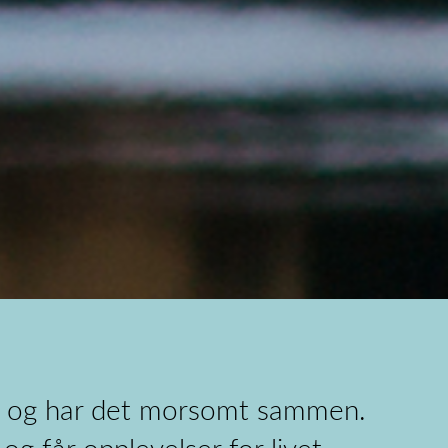
er, og har det morsomt sammen.
og får opplevelser for livet.