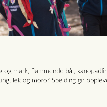
og og mark, flammende bål, kanopadling
ting, lek og moro? Speiding gir opplevel