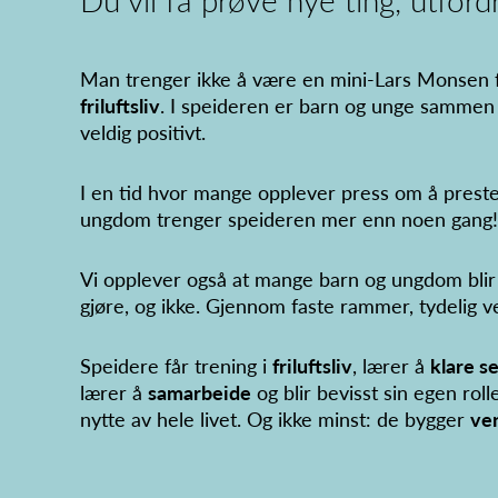
Man trenger ikke å være en mini-Lars Monsen fo
friluftsliv
. I speideren er barn og unge samme
veldig positivt.
I en tid hvor mange opplever press om å prestere
ungdom trenger speideren mer enn noen gang!
Vi opplever også at mange barn og ungdom blir l
gjøre, og ikke. Gjennom faste rammer, tydelig ve
Speidere får trening i
friluftsliv
, lærer å
klare s
lærer å
samarbeide
og blir bevisst sin egen rol
nytte av hele livet. Og ikke minst: de bygger
ve