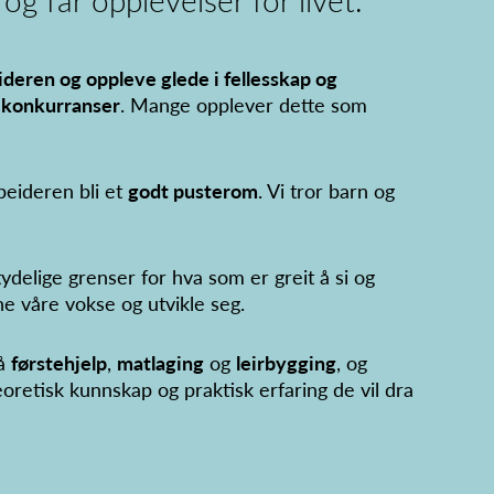
peideren og oppleve glede i fellesskap og
le konkurranser
. Mange opplever dette som
speideren bli et
godt pusterom
. Vi tror barn og
ydelige grenser for hva som er greit å si og
ne våre vokse og utvikle seg.
på
førstehjelp
,
matlaging
og
leirbygging
, og
eoretisk kunnskap og praktisk erfaring de vil dra